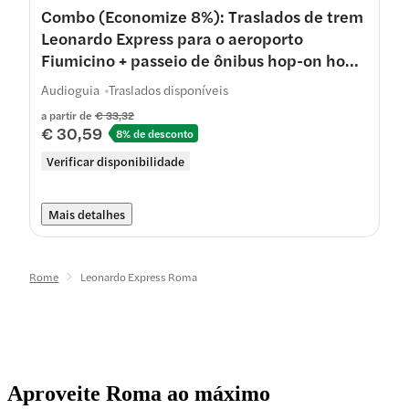
Combo (Economize 8%): Traslados de trem
Leonardo Express para o aeroporto
Fiumicino + passeio de ônibus hop-on hop-
off em Roma
Audioguia
Traslados disponíveis
a partir de
€ 33,32
€ 30,59
8% de desconto
Verificar disponibilidade
Mais detalhes
Rome
Leonardo Express Roma
Aproveite Roma ao máximo