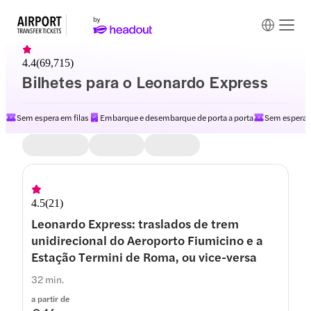
4.4
(
69,715
)
Bilhetes para o Leonardo Express
Sem espera em filas
Embarque e desembarque de porta a porta
Sem espera e
4.5
(
21
)
Leonardo Express: traslados de trem
unidirecional do Aeroporto Fiumicino e a
Estação Termini de Roma, ou vice-versa
32 min.
a partir de